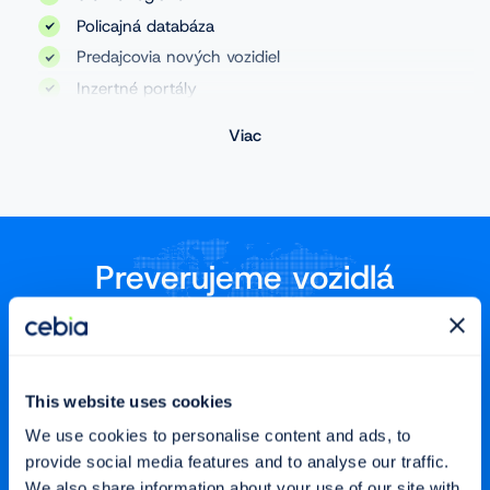
Policajná databáza
Predajcovia nových vozidiel
Inzertné portály
Databáza servisov
Viac
Aukčné portály
Stanica technických kontrol
Databáza poisťovní
Leasingové spoločnosti
Preverujeme vozidlá
Autobazár
v 32 krajinách sveta
Albánsko
Belgicko
This website uses cookies
Bulharsko
Čierna hora
We use cookies to personalise content and ads, to
Česko
Dánsko
provide social media features and to analyse our traffic.
Estónsko
Fínsko
We also share information about your use of our site with