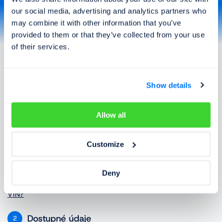
Francúzsko
Chorvátsko
our social media, advertising and analytics partners who
Taliansko
Kanada
may combine it with other information that you’ve
Kosovo
Litva
provided to them or that they’ve collected from your use
Lotyšsko
Luxembursko
of their services.
Maďarsko
Macedónsko
Viac
Nemecko
Holandsko
Nórsko
Poľsko
Show details
Portugalsko
Rakúsko
Rumunsko
Grécko
Slovensko
Slovinsko
Ako to funguje?
Allow all
Srbsko
Španielsko
Švédsko
Švajčiarsko
Customize
Ukrajina
USA
Zadajte VIN
1
VIN je unikátne rodné číslo každého vozidla. Nájdete ho v
Deny
dokladoch od vozidla alebo priamo na ňom.
Kde nájdem
VIN?
Dostupné údaje
2