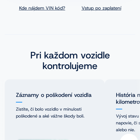
VINFOTO
Kde nájdem VIN kód?
Vstup po zaplatení
Mobilní aplikácia Cebia Foto
Homologácie vozidiel
Pri každom vozidle
Časté dopyty
kontrolujeme
Blog
Kontakt
Záznamy o poškodení vozidla
História 
kilometro
Zistíte, či bolo vozidlo v minulosti
poškodené a aké vážne škody boli.
Vývoj stavu
napovie, či
alebo nie.