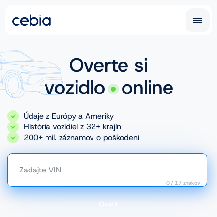
SK
CZ
SK
Overte si
EN
DE
vozidlo
online
RO
UA
Údaje z Európy a Ameriky
IT
FR
História vozidiel z 32+ krajín
200+ mil. záznamov o poškodení
NL
PL
Zadajte VIN
0
/
17
znakov
Car History Report
Overiť
Prehliadka na poistenie vozidla