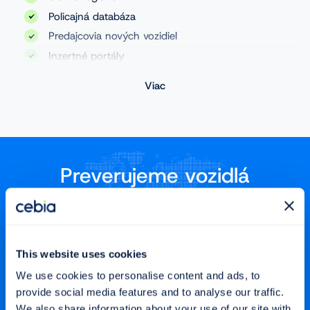
Policajná databáza
Predajcovia nových vozidiel
Inzertné portály
Databáza servisov
Viac
Aukčné portály
Stanica technických kontrol
Databáza poisťovní
Leasingové spoločnosti
Preverujeme vozidlá
Autobazár
v 32 krajinách sveta
Albánsko
Belgicko
This website uses cookies
Bulharsko
Čierna hora
We use cookies to personalise content and ads, to
Česko
Dánsko
provide social media features and to analyse our traffic.
Estónsko
Fínsko
We also share information about your use of our site with