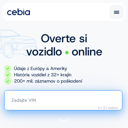
SK
CZ
SK
Overte si
EN
DE
vozidlo
online
RO
UA
Údaje z Európy a Ameriky
IT
FR
História vozidiel z 32+ krajín
200+ mil. záznamov o poškodení
NL
PL
Zadajte VIN
0
/
17
znakov
Car History Report
Overiť
Prehliadka na poistenie vozidla