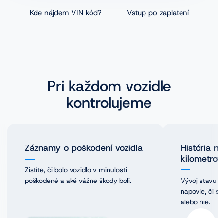
VINFOTO
Kde nájdem VIN kód?
Vstup po zaplatení
Mobilní aplikácia Cebia Foto
Homologácie vozidiel
Pri každom vozidle
Časté dopyty
kontrolujeme
Blog
Kontakt
Záznamy o poškodení vozidla
História 
kilometro
Zistíte, či bolo vozidlo v minulosti
poškodené a aké vážne škody boli.
Vývoj stavu
napovie, či
alebo nie.