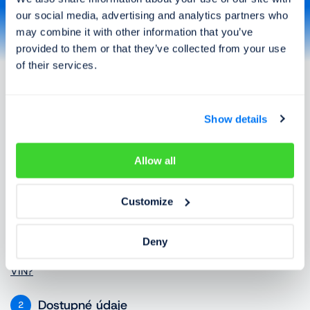
Francúzsko
Chorvátsko
our social media, advertising and analytics partners who
Taliansko
Kanada
may combine it with other information that you’ve
Kosovo
Litva
provided to them or that they’ve collected from your use
Lotyšsko
Luxembursko
of their services.
Maďarsko
Macedónsko
Viac
Nemecko
Holandsko
Nórsko
Poľsko
Show details
Portugalsko
Rakúsko
Rumunsko
Grécko
Slovensko
Slovinsko
Ako to funguje?
Allow all
Srbsko
Španielsko
Švédsko
Švajčiarsko
Customize
Ukrajina
USA
Zadajte VIN
1
VIN je unikátne rodné číslo každého vozidla. Nájdete ho v
Deny
dokladoch od vozidla alebo priamo na ňom.
Kde nájdem
VIN?
Dostupné údaje
2