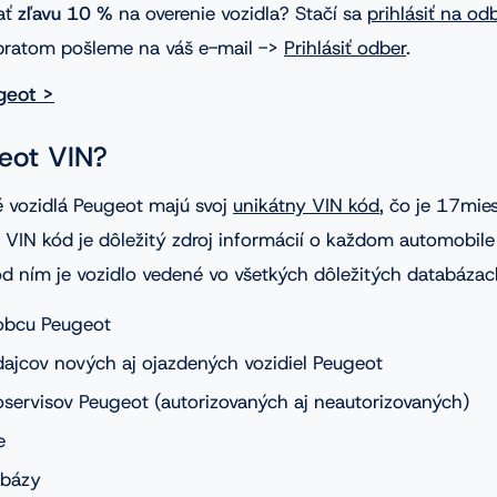
ať
zľavu 10 %
na overenie vozidla? Stačí sa
prihlásiť na od
bratom pošleme na váš e-mail ->
Prihlásiť odber
.
geot >
eot VIN?
 vozidlá Peugeot majú svoj
unikátny VIN kód
, čo je 17mie
. VIN kód je dôležitý zdroj informácií o každom automobil
od ním je vozidlo vedené vo všetkých dôležitých databázac
obcu Peugeot
ajcov nových aj ojazdených vozidiel Peugeot
servisov Peugeot (autorizovaných aj neautorizovaných)
e
abázy