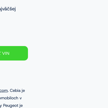
ajväčšej
.com
. Cebia je
omobiloch v
y Peugeot je