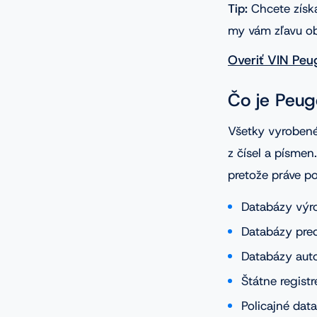
Tip:
Chcete získ
my vám zľavu o
Overiť VIN Peu
Čo je Peug
Všetky vyrobené
z čísel a písmen
pretože práve p
Databázy výr
Databázy pred
Databázy auto
Štátne registr
Policajné dat