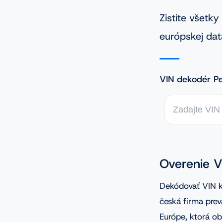
Zistite všetk
európskej dat
VIN dekodér Pe
Overenie 
Dekódovať VIN 
česká firma pre
Európe, ktorá o