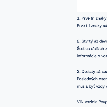
1. Prvé tri znak
Prvé tri znaky 
2. Štvrtý až dev
Šestica ďalších
informácie o voz
3. Desiaty až s
Posledných osem
musia byť vždy č
VIN vozidla Peu