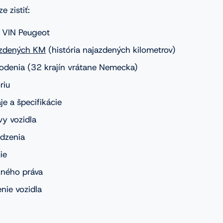
 zistiť:
a VIN Peugeot
azdených KM
(história najazdených kilometrov)
odenia (32 krajín vrátane Nemecka)
riu
je a špecifikácie
y vozidla
udzenia
ie
žného práva
nie vozidla