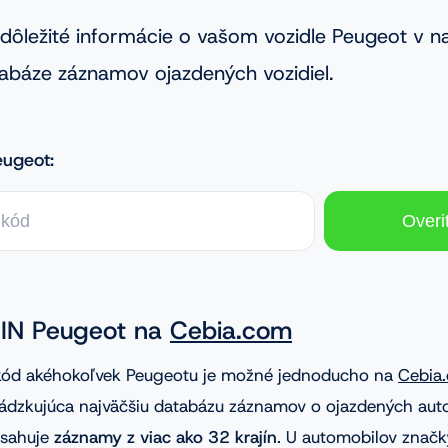
y dôležité informácie o vašom vozidle Peugeot v n
abáze záznamov ojazdených vozidiel.
ugeot:
VIN Peugeot na
Cebia.com
kód akéhokoľvek Peugeotu je možné jednoducho na
Cebia
vádzkujúca najväčšiu databázu záznamov o ojazdených aut
bsahuje
záznamy z viac ako 32 krajín
. U automobilov značk