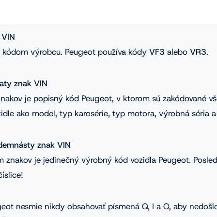
y VIN
sú kódom výrobcu. Peugeot používa kódy
VF3
alebo
VR3
.
iaty znak VIN
 znakov je popisný kód Peugeot, v ktorom sú zakódované 
idle ako model, typ karosérie, typ motora, výrobná séria a
edemnásty znak VIN
 znakov je jedinečný výrobný kód vozidla Peugeot. Posled
íslice!
geot nesmie nikdy obsahovať písmená Q, I a O, aby nedošl