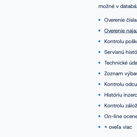
možné v databáze
Overenie čísl
Overenie naj
Kontrolu pošk
Servisnú histó
Technické úda
Zoznam výbav
Kontrolu odc
Históriu inzerc
Kontrolu zálo
On-line ocene
+ oveľa viac