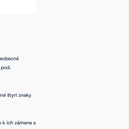
všeobecné
 pod.
né štyri znaky
o k ich zámene s