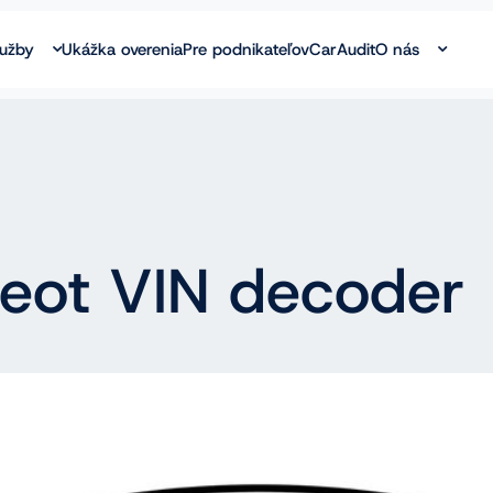
lužby
Ukážka overenia
Pre podnikateľov
CarAudit
O nás
eot VIN decoder