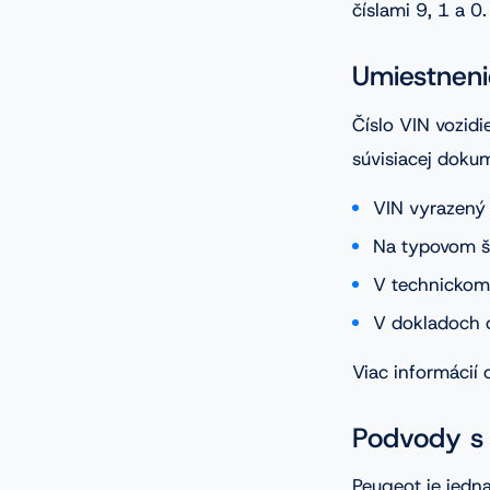
číslami 9, 1 a 0
Umiestneni
Číslo VIN vozid
súvisiacej dokum
VIN vyrazený 
Na typovom št
V technickom
V dokladoch o
Viac informácií
Podvody s
Peugeot je jedn