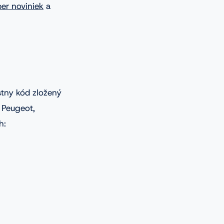
ber noviniek
a
stny kód zložený
e Peugeot,
h: