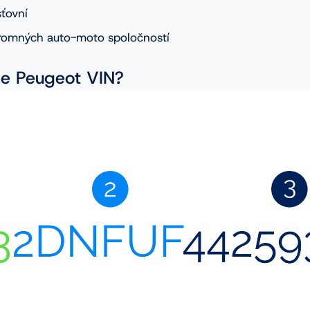
ťovní
romných auto-moto spoločností
je Peugeot VIN?