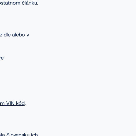
ostatnom článku.
zidle alebo v
re
em VIN kód
.
Na Slovensku ich