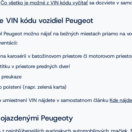
.
Čo všetko je možné z VIN kódu vyčítať
sa dozviete v sam
e VIN kódu vozidiel Peugeot
iel Peugeot možno nájsť na bežných miestach priamo na vo
entácii:
na karosérii v batožinovom priestore či motorovom priesto
ítku v priestore predných dverí
 preukaze
 poistení (napr. zelená karta)
 o umiestnení VIN nájdete v samostatnom článku
Kde nájd
 ojazdenými Peugeoty
a z najobľúbenejších európskych automobilových značiek. 