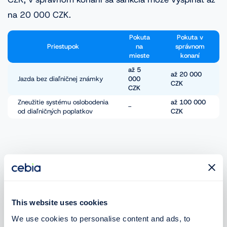
na 20 000 CZK.
Pokuta
Pokuta v
Priestupok
na
správnom
mieste
konaní
až 5
až 20 000
Jazda bez diaľničnej známky
000
CZK
CZK
Zneužitie systému oslobodenia
až 100 000
-
od diaľničných poplatkov
CZK
V prípade zneužitia systému tým, že podáte
oznámenie od oslobodenia od diaľničných poplatkov,
hoci naň nemáte nárok, sa vystavujete možnej pokute
This website uses cookies
až 100 000 CZK
.
We use cookies to personalise content and ads, to