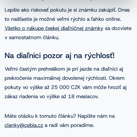
Lepšie ako riskovať pokutu je si známku zakúpiť. Dnes
to našťastie je možné veľmi rýchlo a ľahko online.
Všetko o nákupe českej diaľničnej známky
sa dozviete
v samostatnom článku.
Na diaľnici pozor aj na rýchlosť!
Veľmi častým prehreškom je pri jazde na diaľnici aj
prekročenie maximálnej dovolenej rýchlosti. Okrem
pokuty vo výške až 25 000 CZK vám môže hroziť aj
zákaz riadenia vo výške až 18 mesiacov.
Máte otázku k tomuto článku? Napíšte nám na
clanky@cebia.cz
a radi vám poradíme.