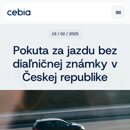
CZ
SK
19 / 02 / 2025
Pokuta za jazdu bez
EN
DE
diaľničnej známky v
RO
UA
IT
FR
Českej republike
NL
PL
Car History Report
Prehliadka na poistenie vozidla