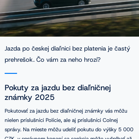
VINFOTO
Mobilní aplikácia Cebia Foto
Homologácie vozidiel
Jazda po českej diaľnici bez platenia je častý
prehrešok. Čo vám za neho hrozí?
Časté dopyty
Blog
Pokuty za jazdu bez diaľničnej
Kontakt
známky 2025
Pokutovať za jazdu bez diaľničnej známky vás môžu
nielen príslušníci Polície, ale aj príslušníci Colnej
správy. Na mieste môžu udeliť pokutu do výšky 5 000
CZK, v správnom konaní sa sankcia môže vyšplhať až