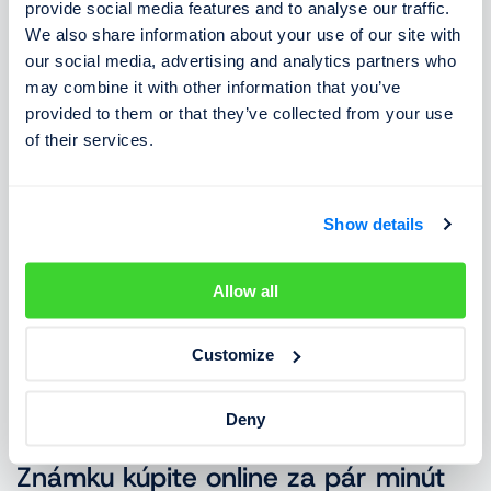
provide social media features and to analyse our traffic.
Príde mi pokuta, keď som išiel/a po
We also share information about your use of our site with
diaľnici bez známky?
our social media, advertising and analytics partners who
may combine it with other information that you’ve
Hoci sú české diaľnice vybavené hustým kamerovým
provided to them or that they’ve collected from your use
of their services.
systémom schopným rozoznávať registračné značky,
neexistuje podľa verejne dostupných informácií žiadny
automatizovaný systém, ktorý by kontroloval platnosť
Show details
diaľničných známok.
Allow all
Pokiaľ ste teda išli po diaľnici bez platnej diaľničnej
známky a neboli ste zastavení hliadkou Polície ČR
Customize
alebo Colnej správy, veľmi pravdepodobne vám
pokuta za jazdu bez diaľničnej známky nedorazí.
Deny
Známku kúpite online za pár minút