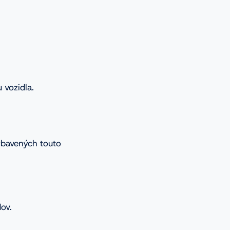
 vozidla.
ybavených touto
ov.