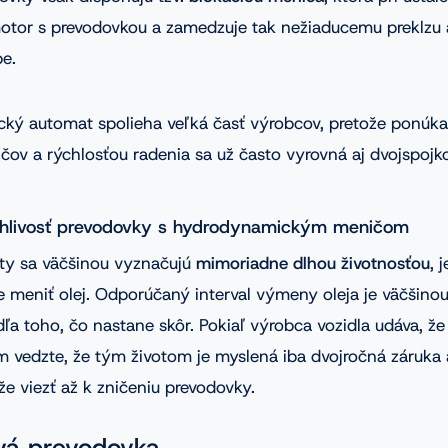
otor s prevodovkou a zamedzuje tak nežiaducemu preklzu 
be.
ický automat spolieha veľká časť výrobcov, pretože ponúka
ičov a rýchlosťou radenia sa už často vyrovná aj dvojspoj
ahlivosť prevodovky s hydrodynamickým meničom
ty sa väčšinou vyznačujú
mimoriadne dlhou životnosťou
, 
e meniť olej. Odporúčaný interval výmeny oleja je väčšino
ľa toho, čo nastane skôr. Pokiaľ výrobca vozidla udáva, že 
m vedzte, že tým životom je myslená iba dvojročná záruka
e viezť až k zničeniu prevodovky.