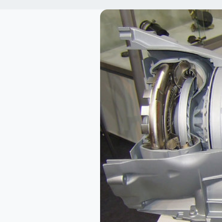
NL
PL