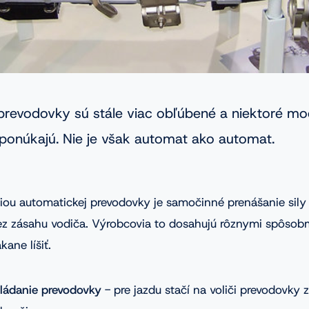
revodovky sú stále viac obľúbené a niektoré mod
eponúkajú. Nie je však automat ako automat.
iou automatickej prevodovky je samočinné prenášanie sil
bez zásahu vodiča. Výrobcovia to dosahujú rôznymi spôsob
ane líšiť.
ládanie prevodovky
- pre jazdu stačí na voliči prevodovky z