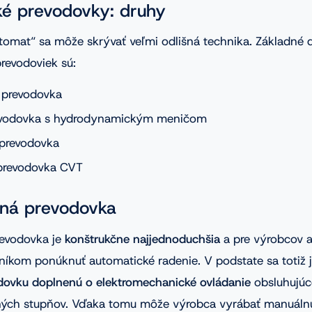
é prevodovky: druhy
omat“ sa môže skrývať veľmi odlišná technika. Základné 
revodoviek sú:
 prevodovka
evodovka s hydrodynamickým meničom
 prevodovka
prevodovka CVT
aná prevodovka
revodovka je
konštrukčne najjednoduchšia
a pre výrobcov aj
zníkom ponúknuť automatické radenie. V podstate sa totiž 
ovku doplnenú o elektromechanické ovládanie
obsluhujúc
ných stupňov. Vďaka tomu môže výrobca vyrábať manuálnu