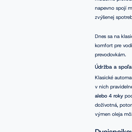
napevno spojí m
zvýšenej spotre
Dnes sa na klas
komfort pre vod
prevodovkám.
Údržba a spoľ
Klasické automa
v nich pravideln
alebo 4 roky
pod
doživotná, poto
výmen oleja môž