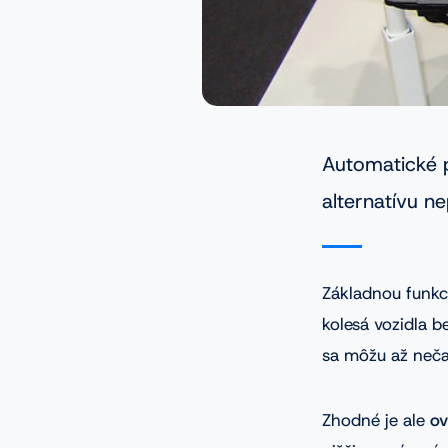
Automatické p
alternatívu n
Základnou funkc
kolesá vozidla 
sa môžu až nečak
Zhodné je ale
ov