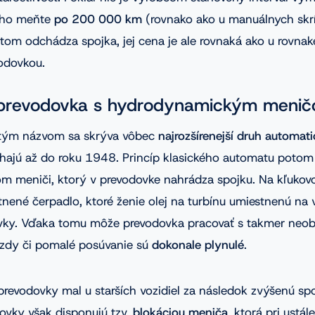
k ho meňte
po 200 000 km
(rovnako ako u manuálnych skrí
om odchádza spojka, jej cena je ale rovnaká ako u rovnak
odovkou.
 prevodovka s hydrodynamickým meni
itým názvom sa skrýva vôbec
najrozšírenejší druh automat
iahajú až do roku 1948. Princíp klasického automatu poto
 meniči, ktorý v prevodovke nahrádza spojku. Na kľukovo
tnené čerpadlo, ktoré ženie olej na turbínu umiestnenú na
dovky. Vďaka tomu môže prevodovka pracovať s takmer n
azdy či pomalé posúvanie sú
dokonale plynulé
.
prevodovky mal u starších vozidiel za následok zvýšenú spo
vky však disponujú tzv.
blokáciou meniča
, ktorá pri ustál