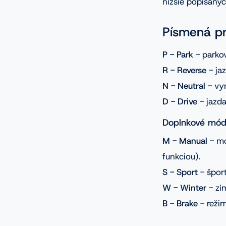
nižšie popísanýc
Písmená pr
P - Park
- parkov
R - Reverse
- ja
N - Neutral
- vyr
D - Drive
- jazda
Doplnkové mód
M - Manual
- m
funkciou).
S - Sport
- šport
W - Winter
- zim
B - Brake
- režim