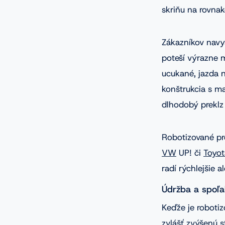
skriňu na rovnake
Zákazníkov navyš
poteší výrazne m
ucukané, jazda 
konštrukcia s m
dlhodobý preklz 
Robotizované pr
VW
UP! či
Toyot
radí rýchlejšie a
Údržba a spoľa
Keďže je roboti
zvlášť zvýšenú s