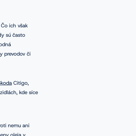
 Čo ich však
dy sú často
hodná
y prevodov či
Škoda
Citigo,
zidlách, kde síce
oti nemu ani
eny oleja v