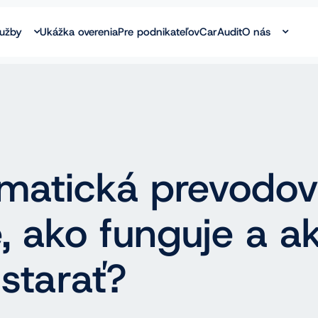
lužby
Ukážka overenia
Pre podnikateľov
CarAudit
O nás
matická prevodov
e, ako funguje a a
 starať?