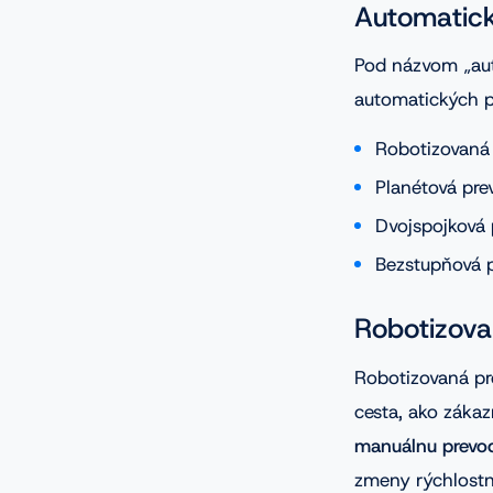
Automatick
Pod názvom „aut
automatických p
Robotizovaná
Planétová pr
Dvojspojková
Bezstupňová 
Robotizov
Robotizovaná p
cesta, ako záka
manuálnu prevod
zmeny rýchlost