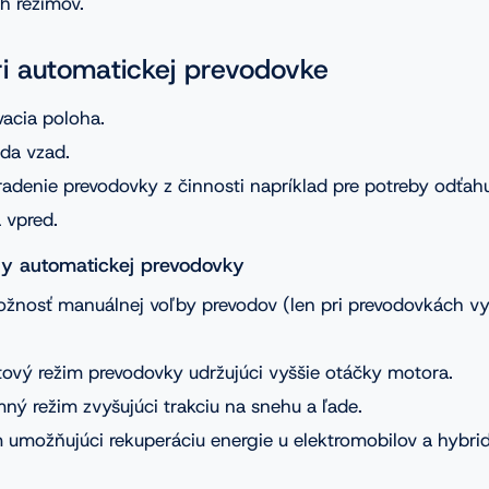
h režimov.
i automatickej prevodovke
acia poloha.
zda vzad.
adenie prevodovky z činnosti napríklad pre potreby odťahu
 vpred.
y automatickej prevodovky
ožnosť manuálnej voľby prevodov (len pri prevodovkách v
ový režim prevodovky udržujúci vyššie otáčky motora.
ný režim zvyšujúci trakciu na snehu a ľade.
 umožňujúci rekuperáciu energie u elektromobilov a hybrid