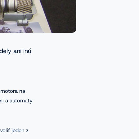
ely ani inú
y motora na
mi a automaty
voliť jeden z