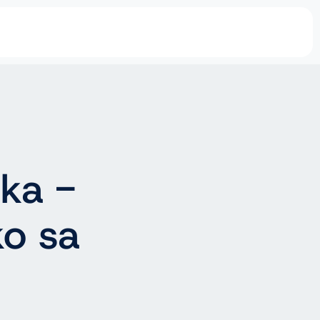
ka -
ko sa