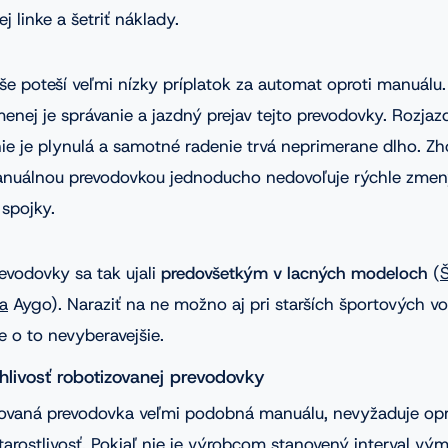
j linke a šetriť náklady.
e poteší veľmi nízky príplatok za automat oproti manuálu.
enej je správanie a jazdný prejav tejto prevodovky. Rozjaz
nie je plynulá a samotné radenie trvá neprimerane dlho. Z
anuálnou prevodovkou jednoducho nedovoľuje rýchle zmen
spojky.
evodovky sa tak ujali
predovšetkým v lacných modeloch
(
a
Aygo). Naraziť na ne možno aj pri starších športových vo
le o to nevyberavejšie.
hlivosť robotizovanej prevodovky
zovaná prevodovka veľmi podobná manuálu, nevyžaduje opr
tarostlivosť. Pokiaľ nie je výrobcom stanovený interval vým