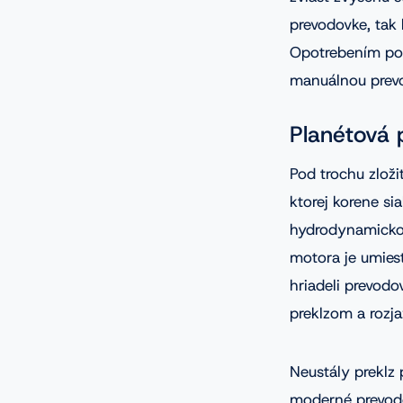
prevodovke, ta
Opotrebením pot
manuálnou prev
Planétová
Pod trochu zlož
ktorej korene s
hydrodynamickom
motora je umies
hriadeli prevo
preklzom a rozj
Neustály preklz 
moderné prevodo