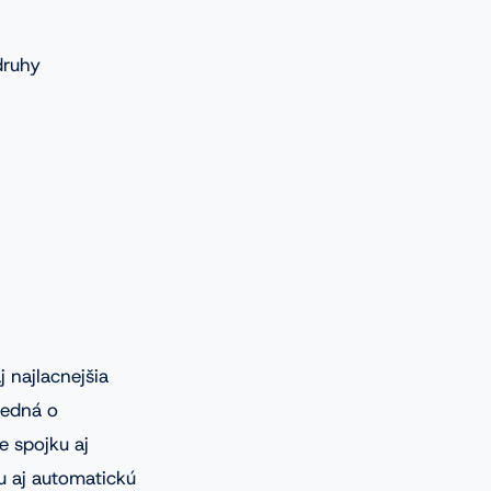
druhy
 najlacnejšia
jedná o
e spojku aj
 aj automatickú