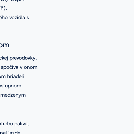
ň).
ého vozidla s
čom
ickej prevodovky
,
m spočíva v onom
m hriadeli
 vstupnom
eobmedzeným
trebu paliva,
enej jazde