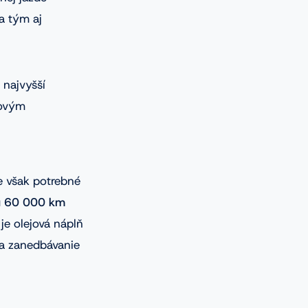
a tým aj
 najvyšší
kovým
je však potrebné
u
60 000 km
je olejová náplň
 a zanedbávanie