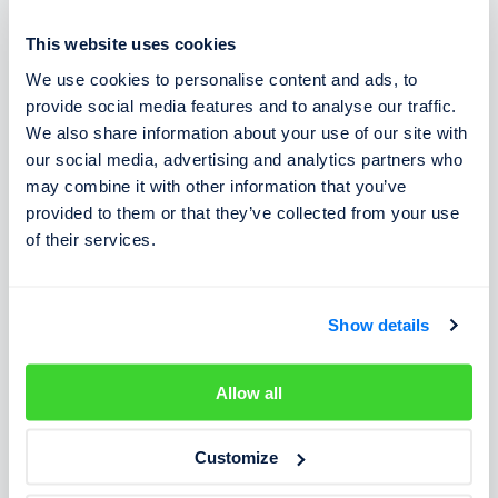
vyberané prostredníctvom mýtnych brán.
This website uses cookies
Mýto musí platiť všetky motorové vozidlá vrátane
We use cookies to personalise content and ads, to
motocyklov a vozidiel nad 3,5 tony.
provide social media features and to analyse our traffic.
Mýto je možné platiť aj pomocou elektronickej
We also share information about your use of our site with
our social media, advertising and analytics partners who
jednotky ETC (môžu jej byť vybavené ako osobné aj
may combine it with other information that you’ve
nákladné vozidlá).
provided to them or that they’ve collected from your use
Všetko o diaľničných poplatkoch v Chorvátsku
of their services.
nájdete v samostatnom článku.
Cenu mýta môžete vypočítať v plánovači trás na
Show details
webe
hac.hr
.
Allow all
🍺
Alkohol za volantom
Customize
0,00 ‰
- začínajúci vodič mladší ako 24 rokov,
profesionálny vodič