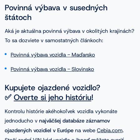
Povinná výbava v susedných
štátoch
Aká je aktuálna povinná výbava v okolitých krajinách?
To sa dozviete v samostatných článkoch:
Povinná výbava vozidla - Maďarsko
Povinná výbava vozidla - Slovinsko
Kupujete ojazdené vozidlo?
✅
Overte si jeho históriu
!
Kontrolu histórie akéhokoľvek vozidla vykonáte
jednoducho v
najväčšej databáze záznamov
ojazdených vozidiel v Európe
na webe
Cebia.com
.
Stačí zadať
VIN kód vozidla
a ihneď môžete overiť