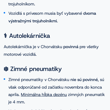
trojuholníkom.
Vozidlá s prívesom musia byť vybavené
dvoma
výstražnými trojuholníkmi
.
⚕️ Autolekárnička
Autolekárnička je v Chorvátsku
povinná
pre všetky
motorové vozidlá.
❄️ Zimné pneumatiky
Zimné pneumatiky v Chorvátsku
nie sú povinné
, sú
však odporúčané od začiatku novembra do konca
apríla.
Minimálna hĺbka dezénu
zimných pneumatík
je 4 mm.