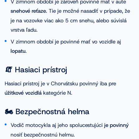
V zimnom období je zároveň povinné mať v aute
snehové reťaze
. Tie je možné nasadiť v prípade, že
je na vozovke viac ako 5 cm snehu, alebo súvislá
vrstva ľadu.
V zimnom období je povinné mať vo vozidle aj
lopatu
.
🧯 Hasiaci prístroj
Hasiaci prístroj je v Chorvátsku povinný iba pre
úžitkové vozidlá
kategórie N.
🏍️ Bezpečnostná helma
Vodič motocykla aj jeho spolucestujúci
je povinný
nosiť bezpečnostnú helmu.