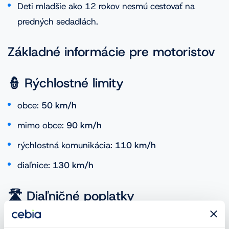
Deti mladšie ako 12 rokov nesmú cestovať na
predných sedadlách.
Základné informácie pre motoristov
👮 Rýchlostné limity
obce:
50 km/h
mimo obce:
90
km/h
rýchlostná komunikácia:
110 km/h
diaľnice:
130 km/h
🛣️
Diaľničné poplatky
Poplatky za využitie chorvátskych diaľnic sú