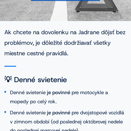
VINFOTO
Mobilní aplikácia Cebia Foto
Homologácie vozidiel
Ak chcete na dovolenku na Jadrane dôjsť bez
problémov, je dôležité dodržiavať všetky
miestne cestné pravidlá.
Časté dopyty
Blog
💡 Denné svietenie
Kontakt
Denné svietenie
je povinné
pre motocykle a
mopedy po celý rok.
Denné svietenie
je povinné
pre dvojstopové vozidlá
v zimnom období (od poslednej októbrovej nedele
do poslednej marcovej nedele).