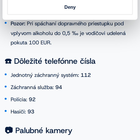
Deny
0,5 ‰
- vodič s praxou
Pozor:
Pri spáchaní dopravného priestupku pod
vplyvom alkoholu do 0,5 ‰ je vodičovi udelená
pokuta 100 EUR.
☎️ Dôležité telefónne čísla
Jednotný záchranný systém:
112
Záchranná služba:
94
Polícia:
92
Hasiči:
93
📷 Palubné kamery