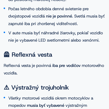
Počas letného obdobia denné svietenie pre
dvojstopové vozidlá
nie je povinné
. Svetlá musia byť
zapnuté iba pri zhoršenej viditeľnosti.
V aute musia byť náhradné žiarovky, pokiaľ vozidlo
nie je vybavené LED svetlometmi alebo xenónmi.
🦺 Reflexná vesta
Reflexná vesta je povinná
iba pre vodičov
motorového
vozidla.
⚠️ Výstražný trojuholník
Všetky motorové vozidlá okrem motocyklov a
mopedov
musia byť vybavené
výstražným