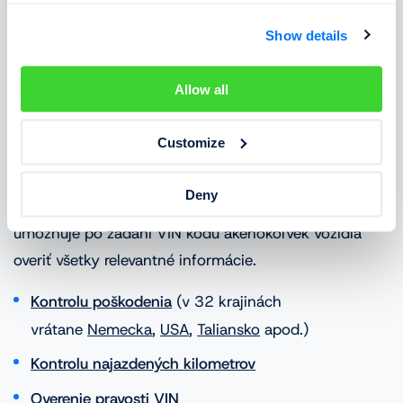
Show details
Allow all
✅ Overenie histórie vozidla vo viac
ako 32 krajinách
Customize
Spoločnosť Cebia prevádzkuje
najväčšiu databázu
Deny
záznamov o ojazdených vozidlách v Európe
, ktorá
umožňuje po zadaní VIN kódu akéhokoľvek vozidla
overiť všetky relevantné informácie.
Kontrolu poškodenia
(v 32 krajinách
vrátane
Nemecka
,
USA
,
Taliansko
apod.)
Kontrolu najazdených kilometrov
Overenie pravosti VIN