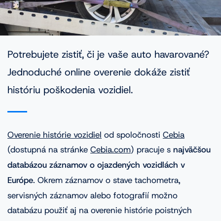
VINFOTO
Mobilní aplikácia Cebia Foto
Homologácie vozidiel
Potrebujete zistiť, či je vaše auto havarované?
Jednoduché online overenie dokáže zistiť
históriu poškodenia vozidiel.
Časté dopyty
Blog
Overenie histórie vozidiel
od spoločnosti
Cebia
Kontakt
(dostupná na stránke
Cebia.com
) pracuje s
najväčšou
databázou záznamov o ojazdených vozidlách v
Európe
. Okrem záznamov o stave tachometra,
servisných záznamov alebo fotografií možno
databázu použiť aj na overenie histórie poistných