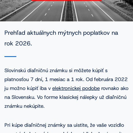
VINFOTO
Mobilní aplikácia Cebia Foto
Homologácie vozidiel
Prehľad aktuálnych mýtnych poplatkov na
rok 2026.
Časté dopyty
Slovinskú diaľničnú známku si môžete kúpiť s
Blog
platnosťou 7 dní, 1 mesiac a 1 rok. Od februára 2022
Kontakt
ju možno kúpiť iba v
elektronickej podobe
rovnako ako
na Slovensku. Vo forme klasickej nálepky už diaľničnú
známku nekúpite.
Pri kúpe diaľničnej známky sa uistite, že vaše vozidlo