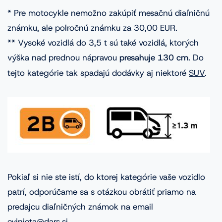
* Pre motocykle nemožno zakúpiť mesačnú diaľničnú
známku, ale polročnú známku za 30,00 EUR.
** Vysoké vozidlá do 3,5 t sú také vozidlá, ktorých
výška nad prednou nápravou
presahuje 130 cm
. Do
tejto kategórie tak spadajú dodávky aj niektoré
SUV
.
Pokiaľ si nie ste istí, do ktorej kategórie vaše vozidlo
patrí, odporúčame sa s otázkou obrátiť priamo na
predajcu diaľničných známok na email
evinjeta@dars.si
.