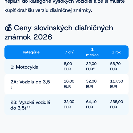
nepatrí
do kategórie vysokých vozidiel
a že si musíte
kúpiť drahšiu verziu diaľničnej známky.
💰 Ceny slovinských diaľničných
známok 2026
1
Kategórie
7 dní
1 rok
mesiac
8,00
32,00
58,70
1
: Motocykle
EUR
EUR
*
EUR
2A
: Vozidlá do 3,5
16,00
32,00
117,50
EUR
EUR
EUR
t
2B
: Vysoké vozidlá
32,00
64,10
235,00
EUR
EUR
EUR
do 3,5t**