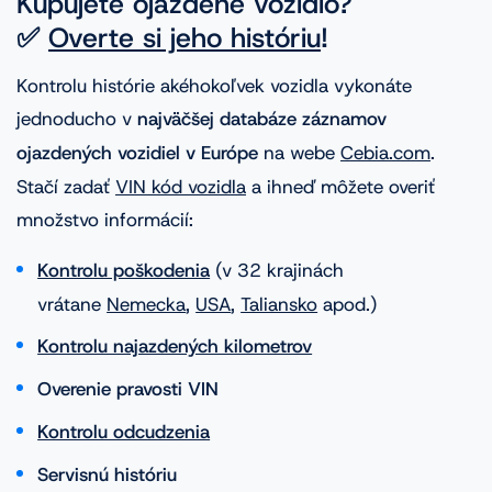
Kupujete ojazdené vozidlo?
✅
Overte si jeho históriu
!
Kontrolu histórie akéhokoľvek vozidla vykonáte
jednoducho v
najväčšej databáze záznamov
ojazdených vozidiel v Európe
na webe
Cebia.com
.
Stačí zadať
VIN kód vozidla
a ihneď môžete overiť
množstvo informácií:
Kontrolu poškodenia
(v 32 krajinách
vrátane
Nemecka
,
USA
,
Taliansko
apod.)
Kontrolu najazdených kilometrov
Overenie pravosti VIN
Kontrolu odcudzenia
Servisnú históriu