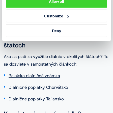
Allow all
Všetko o povinnej výbave v Slovinsku
nájdete v
Customize
samostatnom článku.
Deny
Diaľničné známky v susedných
štátoch
Ako sa platí za využitie diaľnic v okolitých štátoch? To
sa dozviete v samostatných článkoch:
Rakúska diaľničná známka
Diaľničné poplatky Chorvátsko
Diaľničné poplatky Taliansko