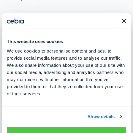
Dodatočné mýto
Tunel Karavanky
medzi Rakúskom a Slovinskom je
spoplatnený jednorazovým poplatkom, ktorý sa platí
This website uses cookies
na mýtnej bráne pre vozidlá do 3,5 tony. Vozidlá nad
We use cookies to personalise content and ads, to
3,5 t platia poplatok prostredníctvom palubných
provide social media features and to analyse our traffic.
mýtnych jednotiek.
We also share information about your use of our site with
our social media, advertising and analytics partners who
may combine it with other information that you’ve
⚠️ Pred jazdou skontrolujte povinnú
provided to them or that they’ve collected from your use
výbavu
of their services.
Pri ceste na dovolenke sa oplatí doplniť výbavu vozidla
o položky, ktoré sú povinné v krajinách, ktorými
Show details
budete prechádzať. Preto je dôležité sa zoznámiť aj s
povinnou výbavou v Slovinsku
.