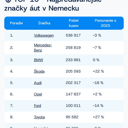
značky áut v Nemecku
Počet
Porovnanie s
Poradie
Značka
kusov
2023
1.
Volkswagen
536 917
-3 %
Mercedes-
2.
258 819
-7 %
Benz
3.
BMW
233 881
0 %
4.
Škoda
205 593
+22 %
5.
Audi
202 317
-18 %
6.
Opel
147 837
+2 %
7.
Ford
100 011
-14 %
8.
Toyota
95 582
+27 %