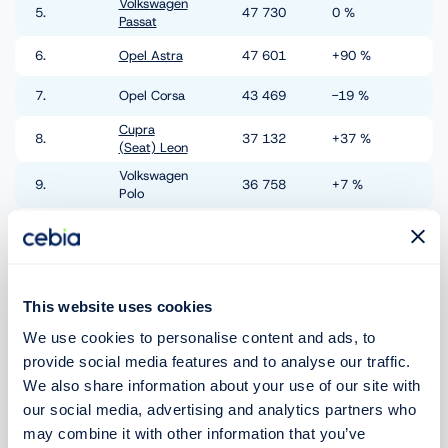
Volkswagen
5.
47 730
0 %
Passat
6.
Opel Astra
47 601
+90 %
7.
Opel Corsa
43 469
-19 %
Cupra
8.
37 132
+37 %
(Seat) Leon
Volkswagen
9.
36 758
+7 %
Polo
10.
BMW 3
35 746
+3 %
🌍 Predaje v ostatných krajinách
This website uses cookies
We use cookies to personalise content and ads, to
provide social media features and to analyse our traffic.
We also share information about your use of our site with
our social media, advertising and analytics partners who
may combine it with other information that you’ve