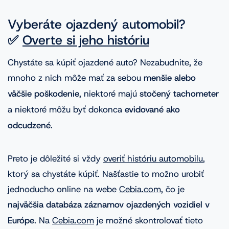
Vyberáte ojazdený automobil?
✅
Overte si jeho históriu
Chystáte sa kúpiť ojazdené auto? Nezabudnite, že
mnoho z nich môže mať za sebou
menšie alebo
väčšie poškodenie
, niektoré majú
stočený tachometer
a niektoré môžu byť dokonca
evidované ako
odcudzené
.
Preto je dôležité si vždy
overiť históriu automobilu
,
ktorý sa chystáte kúpiť. Našťastie to možno urobiť
jednoducho online na webe
Cebia.com
, čo je
najväčšia databáza záznamov ojazdených vozidiel v
Európe
. Na
Cebia.com
je možné skontrolovať tieto