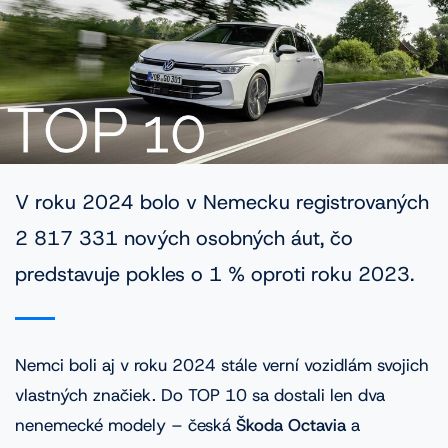
VINFOTO
Mobilní aplikácia Cebia Foto
Homologácie vozidiel
V roku 2024 bolo v Nemecku registrovaných
Časté dopyty
2 817 331 nových osobných áut, čo
Blog
predstavuje pokles o 1 % oproti roku 2023.
Kontakt
Nemci boli aj v roku 2024 stále verní vozidlám svojich
vlastných značiek. Do TOP 10 sa dostali len dva
nenemecké modely – česká
Škoda Octavia
a