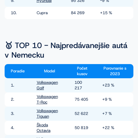
9.
Hyundai
95 326
-9 %
10.
Cupra
84 269
+15 %
🥇 TOP 10 - Najpredávanejšie autá
v Nemecku
Počet
Porovnanie s
Poradie
Model
kusov
2023
Volkswagen
100
1.
+23 %
Golf
217
Volkswagen
2.
75 405
+9 %
T-Roc
Volkswagen
3.
52 622
+7 %
Tiguan
Škoda
4.
50 819
+22 %
Octavia