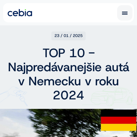
CZ
SK
23 / 01 / 2025
TOP 10 -
EN
DE
Najpredávanejšie autá
RO
UA
IT
FR
v Nemecku v roku
NL
PL
2024
Car History Report
Prehliadka na poistenie vozidla