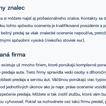
lny znalec
a si môžete najať aj profesionálneho znalca. Kontakty sa d
dou tohto spôsobu ocenenia je kvalifikované posúdenie a 
e bežný predaj sa však znalecké ocenenie nepoužíva, pretož
atnými spôsobmi vysoká (niekoľko stoviek eur).
vaná firma
 existuje už mnoho firiem, ktoré ponúkajú komplexné por
 predaja auta. Tieto firmy spravidla vedú osoby s dlhoroč
blasti predaja a servisu áut. Väčšinou ponúkajú viac typov
d jednotlivých úkonov ako je napr. práve ocenenie vozidla
pečenie predaja. Môžete si tak zvoliť službu, ktorá vám b
u vyhovovať. Pokiaľ sa rozhodnete cez takú firmu predať