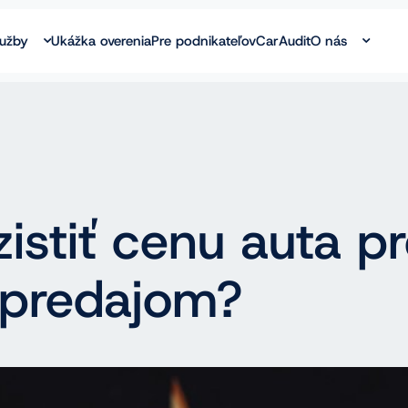
lužby
Ukážka overenia
Pre podnikateľov
CarAudit
O nás
zistiť cenu auta p
 predajom?