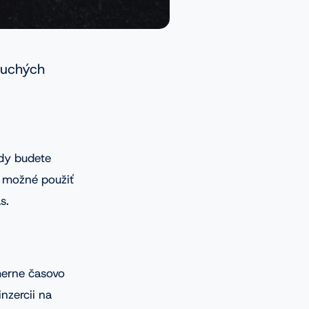
duchých
ždy budete
 možné použiť
s.
merne časovo
nzercii na