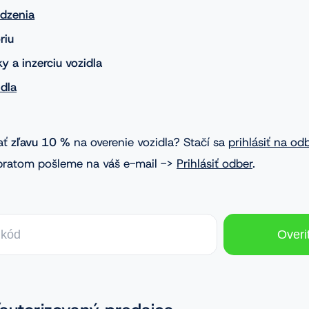
udzenia
riu
ky a inzerciu vozidla
dla
ať
zľavu 10 %
na overenie vozidla? Stačí sa
prihlásiť na od
bratom pošleme na váš e-mail ->
Prihlásiť odber
.