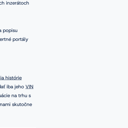
ch inzerátoch
a popisu
ertné portály
ia histórie
dať iba jeho
VIN
uácie na trhu s
cenami skutočne