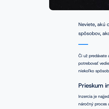
Neviete, akú 
spôsobov, ako 
Či už predávate
potrebovať vedie
niekoľko spôsob
Prieskum i
Inzercia je najj
náročný proces a