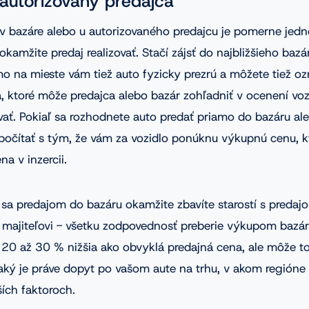
autorizovaný predajca
 v bazáre alebo u autorizovaného predajcu je pomerne jed
kamžite predaj realizovať. Stačí zájsť do najbližšieho bazá
mo na mieste vám tiež auto fyzicky prezrú a môžete tiež o
, ktoré môže predajca alebo bazár zohľadniť v ocenení voz
ať. Pokiaľ sa rozhodnete auto predať priamo do bazáru ale
počítať s tým, že vám za vozidlo ponúknu výkupnú cenu, kt
a v inzercii.
 sa predajom do bazáru okamžite zbavíte starostí s predaj
majiteľovi - všetku zodpovednosť preberie výkupom bazár.
20 až 30 % nižšia ako obvyklá predajná cena, ale môže to
, aký je práve dopyt po vašom aute na trhu, v akom regióne
ích faktoroch.