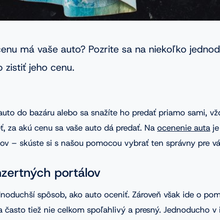
cenu má vaše auto? Pozrite sa na niekoľko jedno
zistiť jeho cenu.
 auto do bazáru alebo sa snažíte ho predať priamo sami, v
ť, za akú cenu sa vaše auto dá predať. Na
ocenenie auta
je
ov – skúste si s našou pomocou vybrať ten správny pre vá
nzertných portálov
ednoduchší spôsob, ako auto oceniť. Zároveň však ide o po
 často tiež nie celkom spoľahlivý a presný. Jednoducho v i