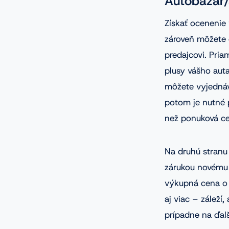
Autobazár/
Získať ocenenie
zároveň môžete o
predajcovi. Pria
plusy vášho auta
môžete vyjednáv
potom je nutné 
než ponuková cen
Na druhú stranu
zárukou novému 
výkupná cena o 
aj viac – záleží
prípadne na ďalš