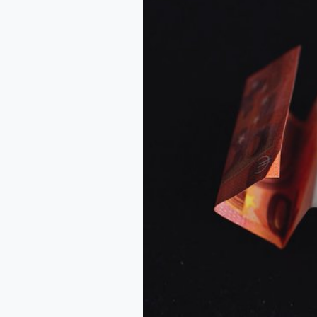
NL
PL