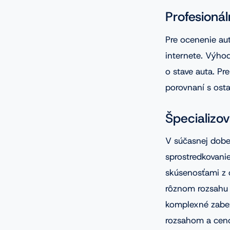
Profesioná
Pre ocenenie aut
internete. Výho
o stave auta. Pr
porovnaní s ost
Špecializo
V súčasnej dobe
sprostredkovanie
skúsenosťami z o
rôznom rozsahu o
komplexné zabez
rozsahom a ceno