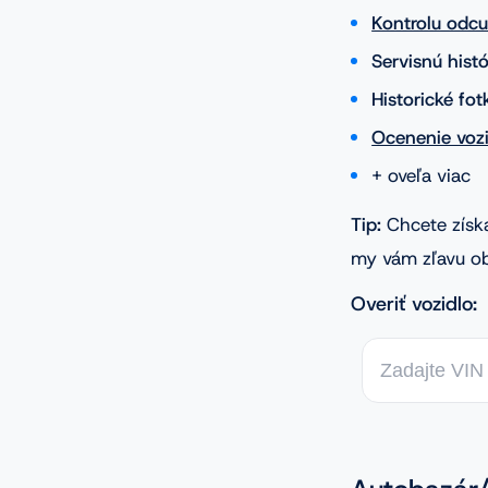
Kontrolu odc
Servisnú histó
Historické fot
Ocenenie vozi
+ oveľa viac
Tip:
Chcete získ
my vám zľavu o
Overiť vozidlo: