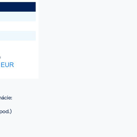
mácie:
pod.)