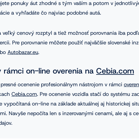
rujete ponuky áut zhodné s tým vaším a potom v jednotlivý
kácie a vyhľadáte čo najviac podobné autá.
veľký cenový rozptyl a tiež možnosť porovnania iba podľ
rcii. Pre porovnanie môžete použiť najväčšie slovenské inz
ebo
Autobazar.eu
.
 rámci on-line overenia na
Cebia.com
 presné ocenenie profesionálnym nástrojom v rámci
overen
nkach
Cebia.com
. Pre ocenenie vozidla stačí do systému za
e vypočítaná on-line na základe aktuálnej aj historickej sit
mi. Navyše nepočíta len s inzerovanými cenami, ale aj s 
ajov.