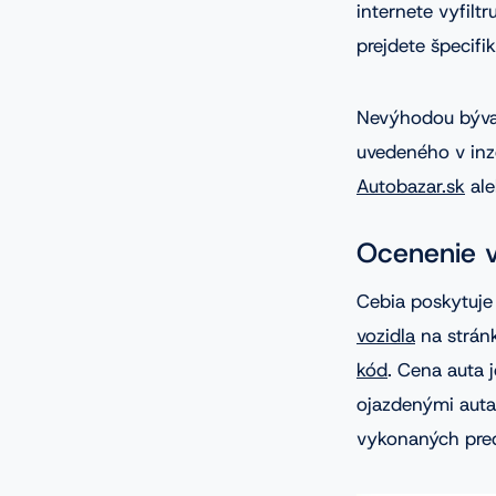
internete vyfilt
prejdete špecifi
Nevýhodou býva 
uvedeného v inze
Autobazar.sk
al
Ocenenie v
Cebia poskytuje
vozidla
na strá
kód
. Cena auta j
ojazdenými auta
vykonaných pred