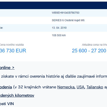
online >
ískate v rámci overenia histórie aj ďalšie zaujímavé infor
kodenia
(v 32 krajinách vrátane
Nemecka
,
USA
,
Taliansko
a
zdených kilometrov
osti VIN