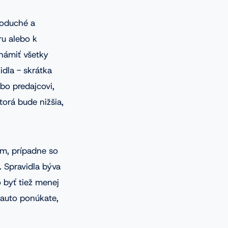
noduché a
ru alebo k
známiť všetky
idla - skrátka
bo predajcovi,
orá bude nižšia,
om, prípadne so
 Spravidla býva
 byť tiež menej
 auto ponúkate,