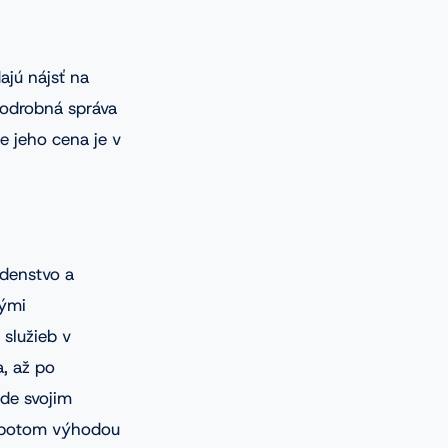
ajú nájsť na
podrobná správa
e jeho cena je v
adenstvo a
nými
 služieb v
, až po
ude svojim
, potom výhodou